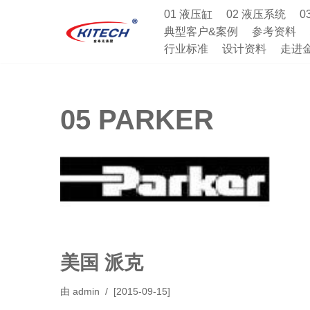
01 液压缸
02 液压系统
0
典型客户&案例
参考资料
跳
行业标准
设计资料
走进
至
正
文
05 PARKER
美国 派克
由
admin
[2015-09-15]