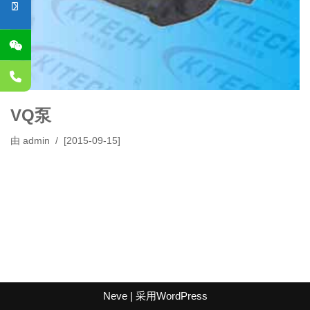
VQ泵
由
admin
[2015-09-15]
Neve
| 采用
WordPress