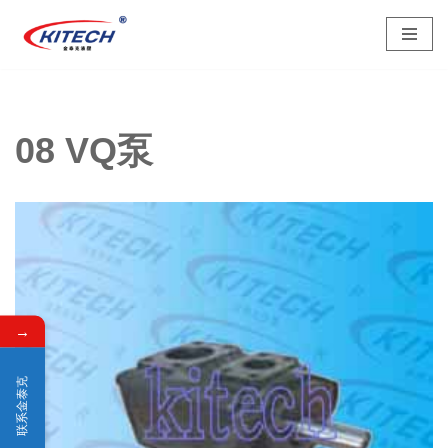
跳
至
正
文
08 VQ泵
→
联系金泰克