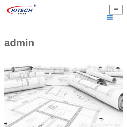
跳
至
正
文
admin