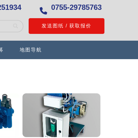
251934
0755-29785763
发送图纸 / 获取报价
募
地图导航
> 阅读详细资料