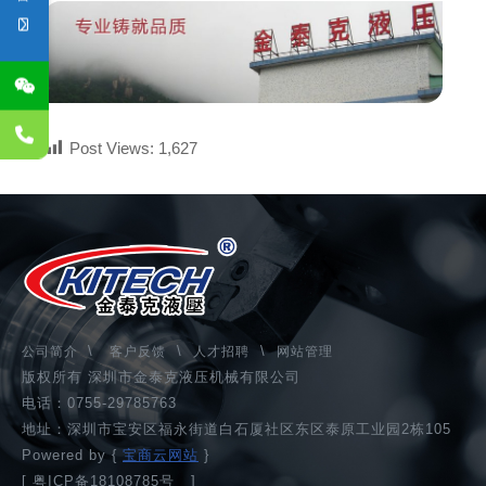
Post Views:
1,627
\
\
\
公司简介
客户反馈
人才招聘
网站管理
版权所有 深圳市金泰克液压机械有限公司
电话：0755-29785763
地址：深圳市宝安区福永街道白石厦社区东区泰原工业园2栋105
Powered by {
宝商云网站
}
[
粤ICP备18108785号
]