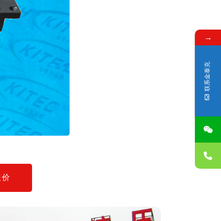
→
联系金泰克
报价