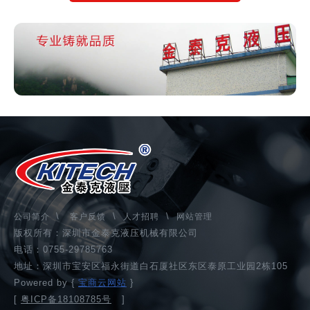
\
\
\
公司简介
客户反馈
人才招聘
网站管理
版权所有：深圳市金泰克液压机械有限公司
电话：0755-29785763
地址：深圳市宝安区福永街道白石厦社区东区泰原工业园2栋105
Powered by {
宝商云网站
}
[
粤ICP备18108785号
]