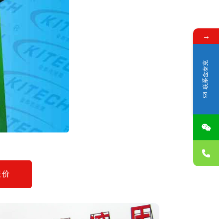
→
联系金泰克
报价