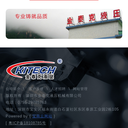
\
\
\
公司简介
客户反馈
人才招聘
网站管理
版权所有：深圳市金泰克液压机械有限公司
电话：0755-29785763
地址：深圳市宝安区福永街道白石厦社区东区泰原工业园2栋105
Powered by {
宝商云网站
}
[
粤ICP备18108785号
]