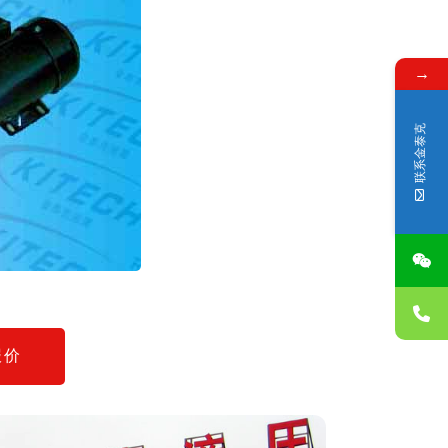
→
联系金泰克
报价