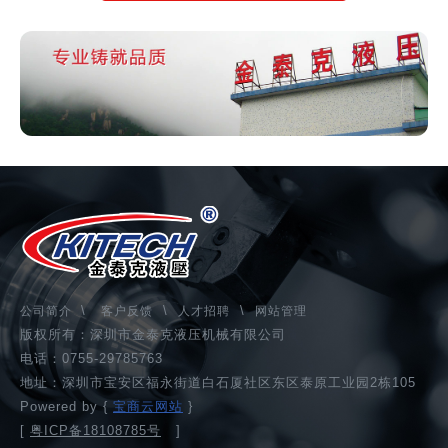
\
\
\
公司简介
客户反馈
人才招聘
网站管理
版权所有：深圳市金泰克液压机械有限公司
电话：0755-29785763
地址：深圳市宝安区福永街道白石厦社区东区泰原工业园2栋105
Powered by {
宝商云网站
}
[
粤ICP备18108785号
]